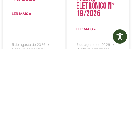
Eletrônico N°
19/2026
LER MAIS »
LER MAIS »
5 de agosto de 2026
5 de agosto de 2026
Nenhum comentário
Nenhum comentário
Edital de
Diário Oficial
Convocação
Eletrônico –
080 – Concurso
Edição 1082 –
Público
05/08/2026
001/2023
LER MAIS »
LER MAIS »
5 de agosto de 2026
5 de agosto de 2026