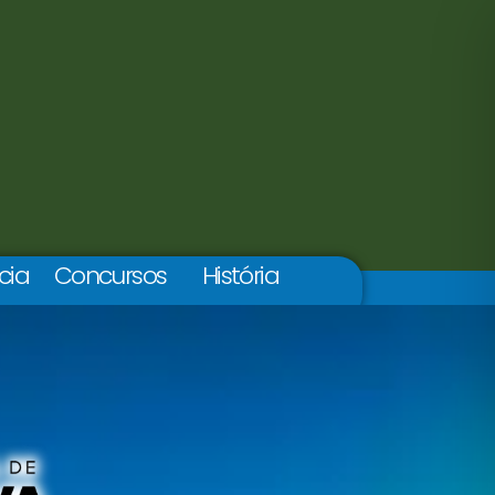
cia
Concursos
História