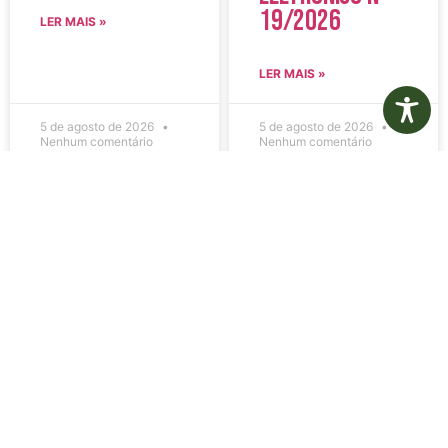
19/2026
LER MAIS »
LER MAIS »
5 de agosto de 2026
5 de agosto de 2026
Nenhum comentário
Nenhum comentário
Edital de
Diário Oficial
Convocação
Eletrônico –
080 – Concurso
Edição 1082 –
Público
05/08/2026
001/2023
LER MAIS »
LER MAIS »
5 de agosto de 2026
5 de agosto de 2026
Nenhum comentário
Nenhum comentário