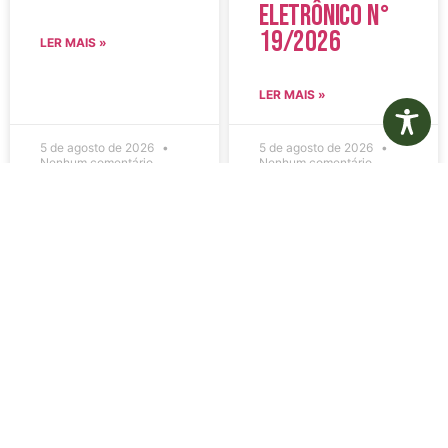
Eletrônico N°
19/2026
LER MAIS »
LER MAIS »
5 de agosto de 2026
5 de agosto de 2026
Nenhum comentário
Nenhum comentário
Edital de
Diário Oficial
Convocação
Eletrônico –
080 – Concurso
Edição 1082 –
Público
05/08/2026
001/2023
LER MAIS »
LER MAIS »
5 de agosto de 2026
5 de agosto de 2026