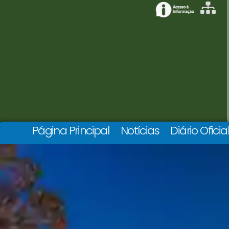
Página Principal
Notícias
Diário Oficia