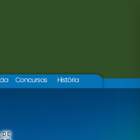
cia
Concursos
História