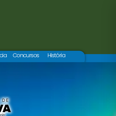
cia
Concursos
História