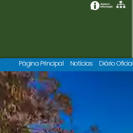
Página Principal
Notícias
Diário Oficia