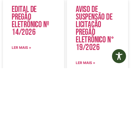
Edital de
Aviso de
Pregão
Suspensão de
Eletrônico Nº
Licitação
14/2026
Pregão
Eletrônico N°
19/2026
LER MAIS »
LER MAIS »
5 de agosto de 2026
5 de agosto de 2026
Nenhum comentário
Nenhum comentário
Edital de
Diário Oficial
Convocação
Eletrônico –
080 – Concurso
Edição 1082 –
Público
05/08/2026