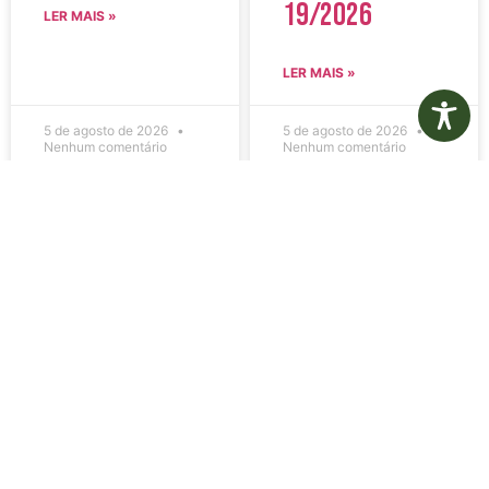
19/2026
LER MAIS »
LER MAIS »
5 de agosto de 2026
5 de agosto de 2026
Nenhum comentário
Nenhum comentário
Edital de
Diário Oficial
Convocação
Eletrônico –
080 – Concurso
Edição 1082 –
Público
05/08/2026
001/2023
LER MAIS »
LER MAIS »
5 de agosto de 2026
5 de agosto de 2026
Nenhum comentário
Nenhum comentário