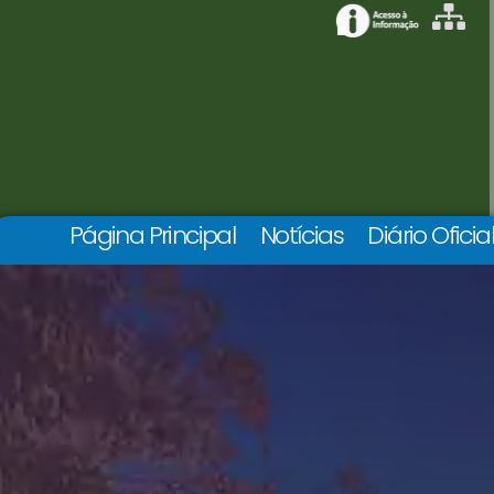
Página Principal
Notícias
Diário Oficia