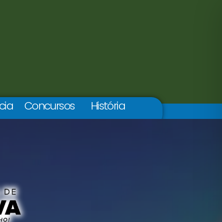
cia
Concursos
História