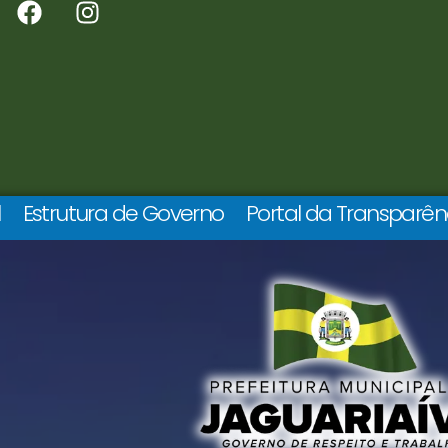
l
Estrutura de Governo
Portal da Transparên