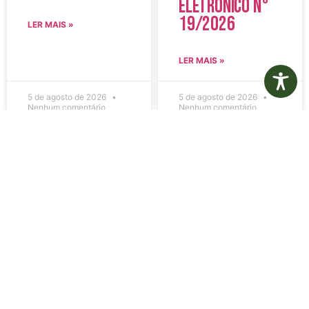
Eletrônico N°
19/2026
LER MAIS »
LER MAIS »
5 de agosto de 2026
5 de agosto de 2026
Nenhum comentário
Nenhum comentário
Edital de
Diário Oficial
Convocação
Eletrônico –
080 – Concurso
Edição 1082 –
Público
05/08/2026
001/2023
LER MAIS »
LER MAIS »
5 de agosto de 2026
5 de agosto de 2026