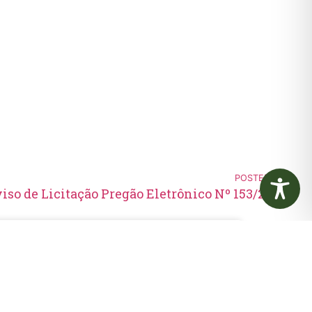
POSTERIOR
iso de Licitação Pregão Eletrônico Nº 153/2021
Edital de Convocação 080 –
Concurso Público 001/2023