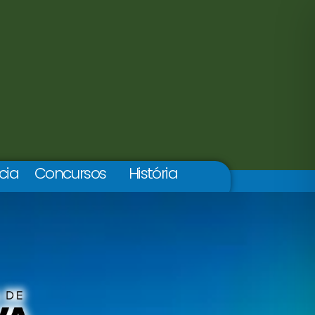
cia
Concursos
História