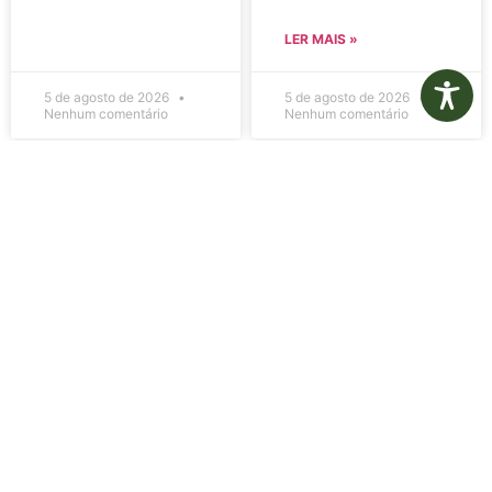
LER MAIS »
5 de agosto de 2026
5 de agosto de 2026
Nenhum comentário
Nenhum comentário
Edital de
Diário Oficial
Convocação
Eletrônico –
080 – Concurso
Edição 1082 –
Público
05/08/2026
001/2023
LER MAIS »
LER MAIS »
5 de agosto de 2026
5 de agosto de 2026
Nenhum comentário
Nenhum comentário