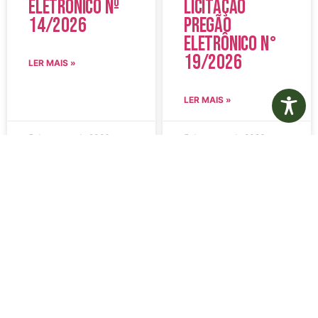
Eletrônico Nº
Licitação
14/2026
Pregão
Eletrônico N°
19/2026
LER MAIS »
LER MAIS »
5 de agosto de 2026
5 de agosto de 2026
Nenhum comentário
Nenhum comentário
Edital de
Diário Oficial
Convocação
Eletrônico –
080 – Concurso
Edição 1082 –
Público
05/08/2026
001/2023
LER MAIS »
LER MAIS »