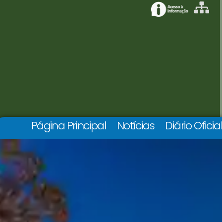
Página Principal
Notícias
Diário Oficia