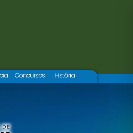
cia
Concursos
História