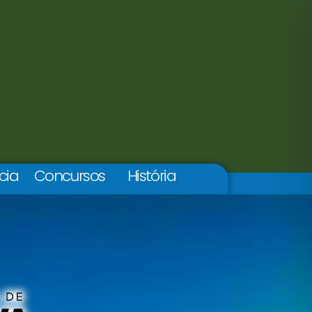
cia
Concursos
História