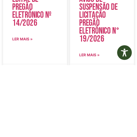
Pregão
Suspensão de
Eletrônico Nº
Licitação
14/2026
Pregão
Eletrônico N°
19/2026
LER MAIS »
LER MAIS »
5 de agosto de 2026
5 de agosto de 2026
Nenhum comentário
Nenhum comentário
Edital de
Diário Oficial
Convocação
Eletrônico –
080 – Concurso
Edição 1082 –
Público
05/08/2026
001/2023