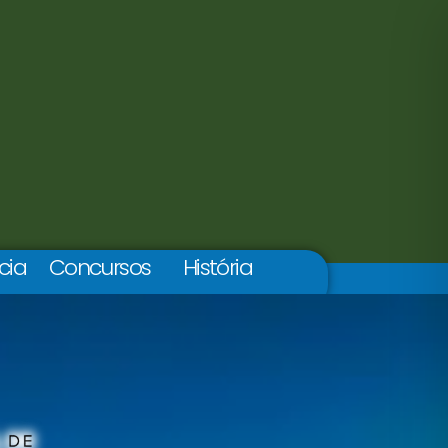
cia
Concursos
História