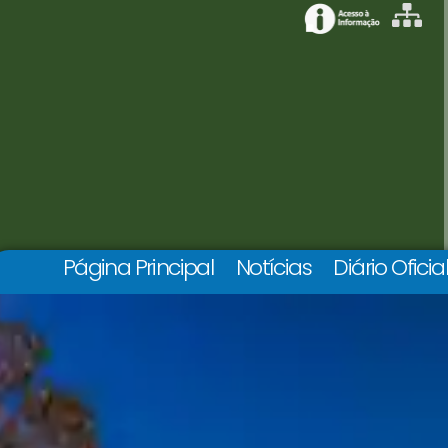
Página Principal
Notícias
Diário Oficia