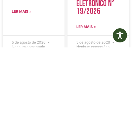
Eletrônico N°
19/2026
LER MAIS »
LER MAIS »
5 de agosto de 2026
5 de agosto de 2026
Nenhum comentário
Nenhum comentário
Edital de
Diário Oficial
Convocação
Eletrônico –
080 – Concurso
Edição 1082 –
Público
05/08/2026
001/2023
LER MAIS »
LER MAIS »
5 de agosto de 2026
5 de agosto de 2026