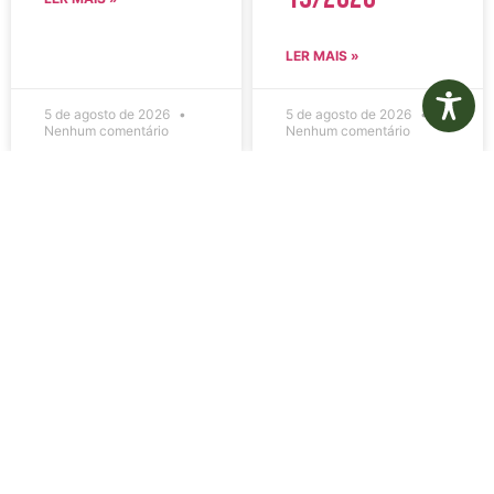
LER MAIS »
5 de agosto de 2026
5 de agosto de 2026
Nenhum comentário
Nenhum comentário
Edital de
Diário Oficial
Convocação
Eletrônico –
080 – Concurso
Edição 1082 –
Público
05/08/2026
001/2023
LER MAIS »
LER MAIS »
5 de agosto de 2026
5 de agosto de 2026
Nenhum comentário
Nenhum comentário