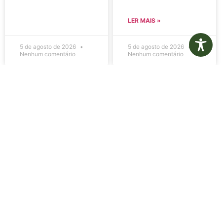
LER MAIS »
5 de agosto de 2026
5 de agosto de 2026
Nenhum comentário
Nenhum comentário
Edital de
Diário Oficial
Convocação
Eletrônico –
080 – Concurso
Edição 1082 –
Público
05/08/2026
001/2023
LER MAIS »
LER MAIS »
5 de agosto de 2026
5 de agosto de 2026
Nenhum comentário
Nenhum comentário