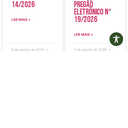
14/2026
Pregão
Eletrônico N°
19/2026
LER MAIS »
LER MAIS »
5 de agosto de 2026
5 de agosto de 2026
Nenhum comentário
Nenhum comentário
Edital de
Diário Oficial
Convocação
Eletrônico –
080 – Concurso
Edição 1082 –
Público
05/08/2026
001/2023
LER MAIS »
LER MAIS »