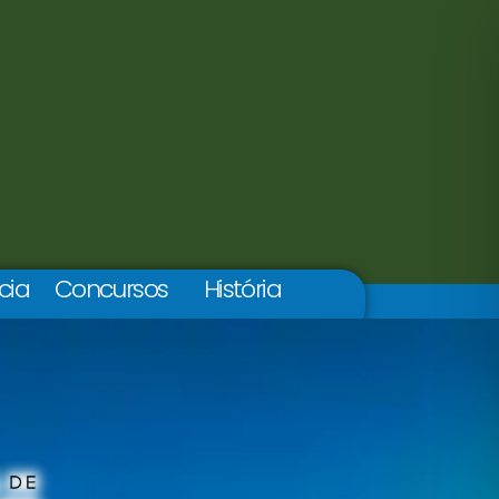
cia
Concursos
História