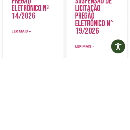
Pregão
Suspensão de
Eletrônico Nº
Licitação
14/2026
Pregão
Eletrônico N°
19/2026
LER MAIS »
LER MAIS »
5 de agosto de 2026
5 de agosto de 2026
Nenhum comentário
Nenhum comentário
Edital de
Diário Oficial
Convocação
Eletrônico –
080 – Concurso
Edição 1082 –
Público
05/08/2026
001/2023
LER MAIS »