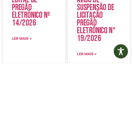
Pregão
Suspensão de
Eletrônico Nº
Licitação
14/2026
Pregão
Eletrônico N°
19/2026
LER MAIS »
LER MAIS »
5 de agosto de 2026
5 de agosto de 2026
Nenhum comentário
Nenhum comentário
Edital de
Diário Oficial
Convocação
Eletrônico –
080 – Concurso
Edição 1082 –
Público
05/08/2026
001/2023