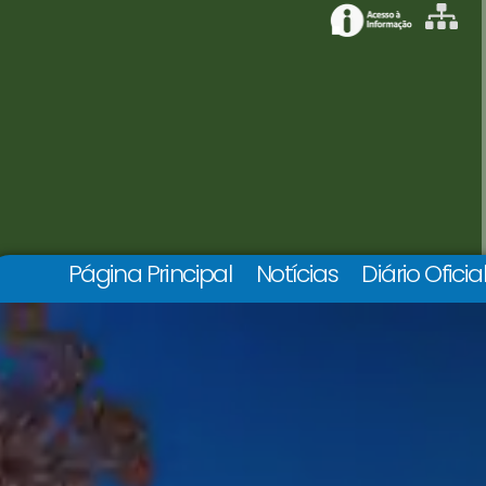
Página Principal
Notícias
Diário Oficia