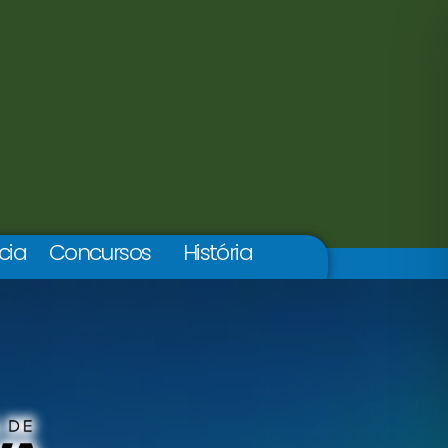
cia
Concursos
História