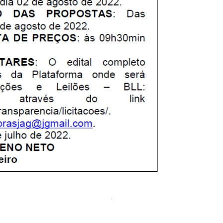
022
Av