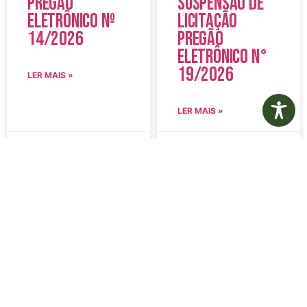
Pregão
Suspensão de
Eletrônico Nº
Licitação
14/2026
Pregão
Eletrônico N°
19/2026
LER MAIS »
LER MAIS »
5 de agosto de 2026
5 de agosto de 2026
Nenhum comentário
Nenhum comentário
Edital de
Diário Oficial
Convocação
Eletrônico –
080 – Concurso
Edição 1082 –
Público
05/08/2026
001/2023
LER MAIS »