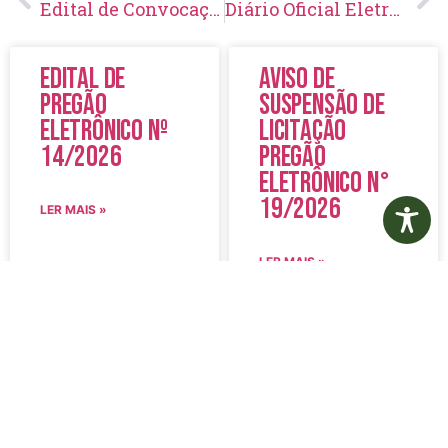
Edital de Convocação 083 – Concurso Público 001/2016
Diário Oficial Eletrônico – Edição 356 – 23/10/2020
Edital de
Aviso de
Pregão
Suspensão de
Eletrônico Nº
Licitação
14/2026
Pregão
Eletrônico N°
19/2026
LER MAIS »
LER MAIS »
5 de agosto de 2026
5 de agosto de 2026
Nenhum comentário
Nenhum comentário
Edital de
Diário Oficial
Convocação
Eletrônico –