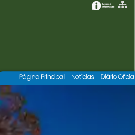
Página Principal
Notícias
Diário Oficia