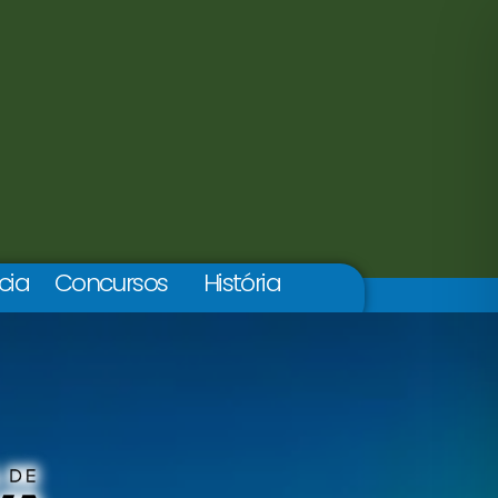
cia
Concursos
História