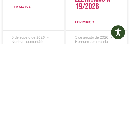
19/2026
LER MAIS »
LER MAIS »
5 de agosto de 2026
5 de agosto de 2026
Nenhum comentário
Nenhum comentário
Edital de
Diário Oficial
Convocação
Eletrônico –
080 – Concurso
Edição 1082 –
Público
05/08/2026
001/2023
LER MAIS »
LER MAIS »
5 de agosto de 2026
5 de agosto de 2026
Nenhum comentário
Nenhum comentário