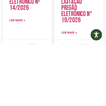
Eletrônico Nº
Licitação
14/2026
Pregão
Eletrônico N°
19/2026
LER MAIS »
LER MAIS »
5 de agosto de 2026
5 de agosto de 2026
Nenhum comentário
Nenhum comentário
Edital de
Diário Oficial
Convocação
Eletrônico –
080 – Concurso
Edição 1082 –
Público
05/08/2026
001/2023
LER MAIS »
LER MAIS »