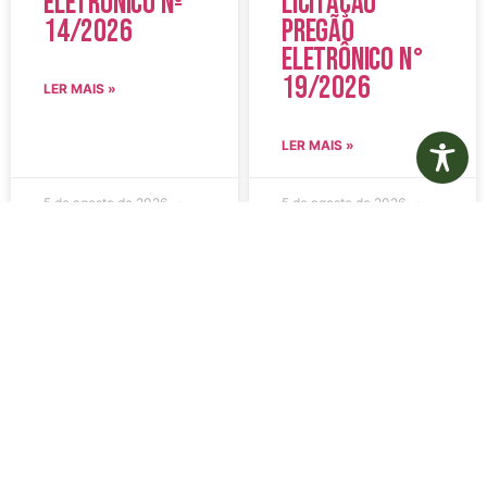
Eletrônico Nº
Licitação
14/2026
Pregão
Eletrônico N°
19/2026
LER MAIS »
LER MAIS »
5 de agosto de 2026
5 de agosto de 2026
Nenhum comentário
Nenhum comentário
Edital de
Diário Oficial
Convocação
Eletrônico –
080 – Concurso
Edição 1082 –
Público
05/08/2026
001/2023
LER MAIS »
LER MAIS »