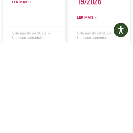
19/2026
LER MAIS »
LER MAIS »
5 de agosto de 2026
5 de agosto de 2026
Nenhum comentário
Nenhum comentário
Edital de
Diário Oficial
Convocação
Eletrônico –
080 – Concurso
Edição 1082 –
Público
05/08/2026
001/2023
LER MAIS »
LER MAIS »
5 de agosto de 2026
5 de agosto de 2026
Nenhum comentário
Nenhum comentário