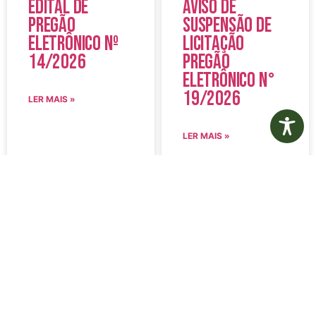
Edital de
Aviso de
Pregão
Suspensão de
Eletrônico Nº
Licitação
14/2026
Pregão
Eletrônico N°
19/2026
LER MAIS »
LER MAIS »
5 de agosto de 2026
5 de agosto de 2026
Nenhum comentário
Nenhum comentário
Edital de
Diário Oficial
Convocação
Eletrônico –
080 – Concurso
Edição 1082 –
Público
05/08/2026
001/2023