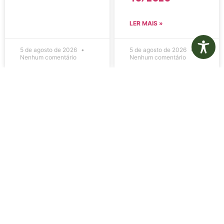
LER MAIS »
5 de agosto de 2026
5 de agosto de 2026
Nenhum comentário
Nenhum comentário
Edital de
Diário Oficial
Convocação
Eletrônico –
080 – Concurso
Edição 1082 –
Público
05/08/2026
001/2023
LER MAIS »
LER MAIS »
5 de agosto de 2026
5 de agosto de 2026
Nenhum comentário
Nenhum comentário