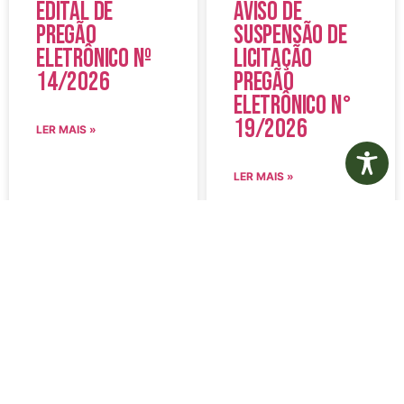
Edital de
Aviso de
Pregão
Suspensão de
Eletrônico Nº
Licitação
14/2026
Pregão
Eletrônico N°
19/2026
LER MAIS »
LER MAIS »
5 de agosto de 2026
5 de agosto de 2026
Nenhum comentário
Nenhum comentário
Edital de
Diário Oficial
Convocação
Eletrônico –
080 – Concurso
Edição 1082 –
Público
05/08/2026
001/2023