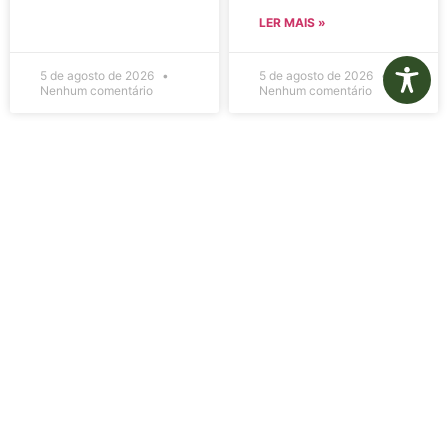
LER MAIS »
5 de agosto de 2026
5 de agosto de 2026
Nenhum comentário
Nenhum comentário
Edital de
Diário Oficial
Convocação
Eletrônico –
080 – Concurso
Edição 1082 –
Público
05/08/2026
001/2023
LER MAIS »
LER MAIS »
5 de agosto de 2026
5 de agosto de 2026
Nenhum comentário
Nenhum comentário