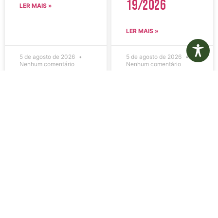
19/2026
LER MAIS »
LER MAIS »
5 de agosto de 2026
5 de agosto de 2026
Nenhum comentário
Nenhum comentário
Edital de
Diário Oficial
Convocação
Eletrônico –
080 – Concurso
Edição 1082 –
Público
05/08/2026
001/2023
LER MAIS »
LER MAIS »
5 de agosto de 2026
5 de agosto de 2026
Nenhum comentário
Nenhum comentário