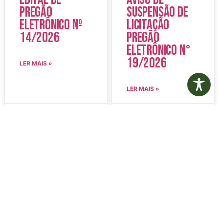
Pregão
Suspensão de
Eletrônico Nº
Licitação
14/2026
Pregão
Eletrônico N°
19/2026
LER MAIS »
LER MAIS »
5 de agosto de 2026
5 de agosto de 2026
Nenhum comentário
Nenhum comentário
Edital de
Diário Oficial
Convocação
Eletrônico –
080 – Concurso
Edição 1082 –
Público
05/08/2026
001/2023