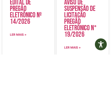
Edital de
Aviso de
Pregão
Suspensão de
Eletrônico Nº
Licitação
14/2026
Pregão
Eletrônico N°
19/2026
LER MAIS »
LER MAIS »
5 de agosto de 2026
5 de agosto de 2026
Nenhum comentário
Nenhum comentário
Edital de
Diário Oficial
Convocação
Eletrônico –
080 – Concurso
Edição 1082 –
Público
05/08/2026
001/2023