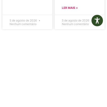
LER MAIS »
5 de agosto de 2026
5 de agosto de 2026
Nenhum comentário
Nenhum comentário
Edital de
Diário Oficial
Convocação
Eletrônico –
080 – Concurso
Edição 1082 –
Público
05/08/2026
001/2023
LER MAIS »
LER MAIS »
5 de agosto de 2026
5 de agosto de 2026
Nenhum comentário
Nenhum comentário