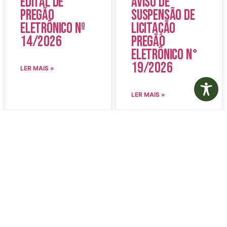
Edital de
Aviso de
Pregão
Suspensão de
Eletrônico Nº
Licitação
14/2026
Pregão
Eletrônico N°
19/2026
LER MAIS »
LER MAIS »
5 de agosto de 2026
5 de agosto de 2026
Nenhum comentário
Nenhum comentário
Edital de
Diário Oficial
Convocação
Eletrônico –
080 – Concurso
Edição 1082 –
Público
05/08/2026
001/2023