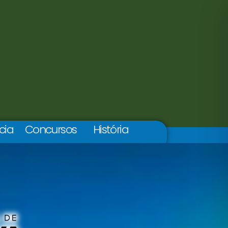
cia
Concursos
História