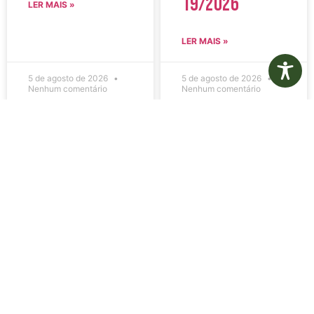
19/2026
LER MAIS »
LER MAIS »
5 de agosto de 2026
5 de agosto de 2026
Nenhum comentário
Nenhum comentário
Edital de
Diário Oficial
Convocação
Eletrônico –
080 – Concurso
Edição 1082 –
Público
05/08/2026
001/2023
LER MAIS »
LER MAIS »
5 de agosto de 2026
5 de agosto de 2026
Nenhum comentário
Nenhum comentário