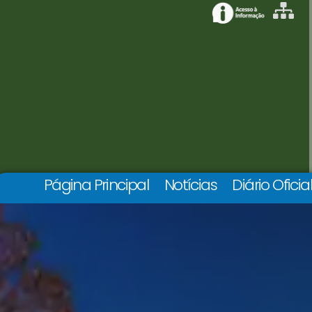
Página Principal
Notícias
Diário Oficia