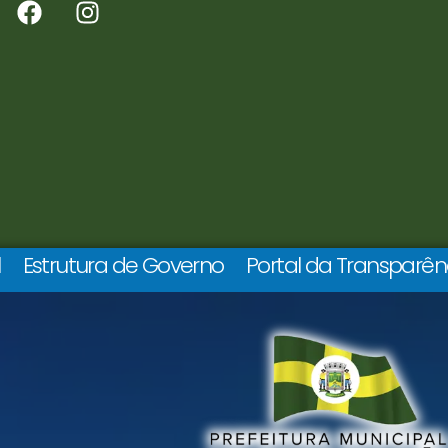
l
Estrutura de Governo
Portal da Transparên