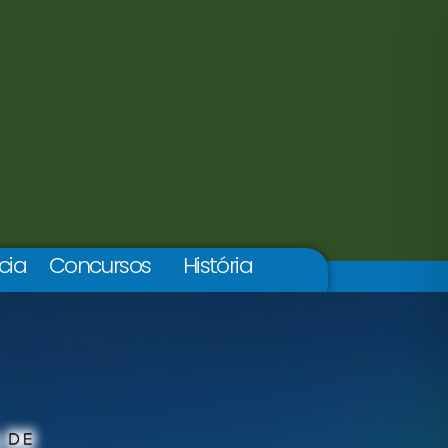
cia
Concursos
História