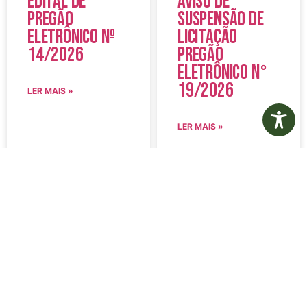
Edital de
Aviso de
Pregão
Suspensão de
Eletrônico Nº
Licitação
14/2026
Pregão
Eletrônico N°
19/2026
LER MAIS »
LER MAIS »
5 de agosto de 2026
5 de agosto de 2026
Nenhum comentário
Nenhum comentário
Edital de
Diário Oficial
Convocação
Eletrônico –
080 – Concurso
Edição 1082 –
Público
05/08/2026
001/2023