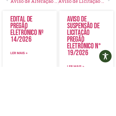
Aviso de Alteração e Aprazamento de Licitação Pregão Eletrônico Nº 26/2023
Aviso de Licitação Tomada de Preço Nº 09/2023
Edital de
Aviso de
Pregão
Suspensão de
Eletrônico Nº
Licitação
14/2026
Pregão
Eletrônico N°
19/2026
LER MAIS »
LER MAIS »
5 de agosto de 2026
5 de agosto de 2026
Nenhum comentário
Nenhum comentário
Edital de
Diário Oficial
Convocação
Eletrônico –
080 – Concurso
Edição 1082 –