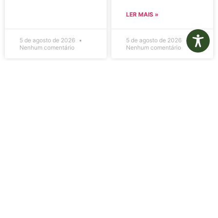
LER MAIS »
5 de agosto de 2026
5 de agosto de 2026
Nenhum comentário
Nenhum comentário
Edital de
Diário Oficial
Convocação
Eletrônico –
080 – Concurso
Edição 1082 –
Público
05/08/2026
001/2023
LER MAIS »
LER MAIS »
5 de agosto de 2026
5 de agosto de 2026
Nenhum comentário
Nenhum comentário