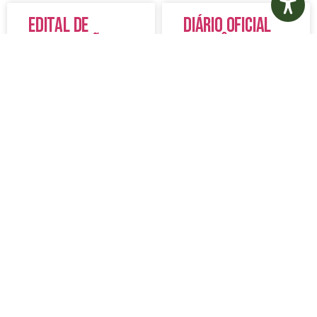
Edital de
Diário Oficial
Convocação
Eletrônico –
080 – Concurso
Edição 1082 –
Público
05/08/2026
001/2023
LER MAIS »
LER MAIS »
5 de agosto de 2026
5 de agosto de 2026
Nenhum comentário
Nenhum comentário
Aviso de
Aviso de
Licitação
Licitação
Pregão
Pregão
Eletrônico Nº
Eletrônico Nº
20/2026
21/2026