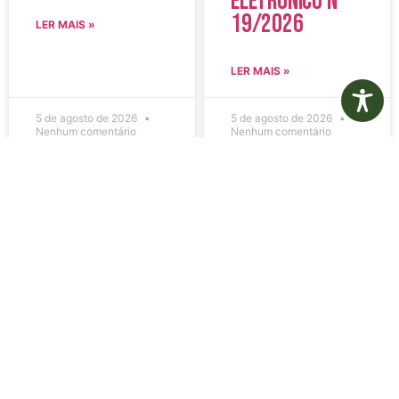
Eletrônico N°
19/2026
LER MAIS »
LER MAIS »
5 de agosto de 2026
5 de agosto de 2026
Nenhum comentário
Nenhum comentário
Edital de
Diário Oficial
Convocação
Eletrônico –
080 – Concurso
Edição 1082 –
Público
05/08/2026
001/2023
LER MAIS »
LER MAIS »
5 de agosto de 2026
5 de agosto de 2026
Nenhum comentário
Nenhum comentário