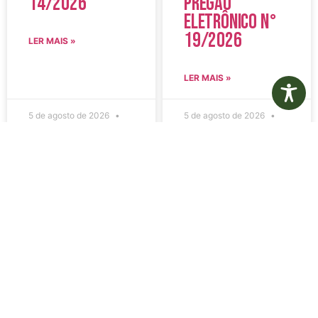
14/2026
Pregão
Eletrônico N°
19/2026
LER MAIS »
LER MAIS »
5 de agosto de 2026
5 de agosto de 2026
Nenhum comentário
Nenhum comentário
Edital de
Diário Oficial
Convocação
Eletrônico –
080 – Concurso
Edição 1082 –
Público
05/08/2026
001/2023
LER MAIS »
LER MAIS »